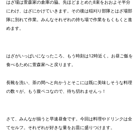
はざ場は萱森家の倉庫の脇。先ほどまとめた8束をおおよそ半分
にわけ、はざにかけていきます。その後は稲刈り部隊とはざ場部
隊に別れて作業。みんなそれぞれの持ち場で作業をもくもくと進
めます。
はざがいっぱいになったころ、もう時刻は12時近く。お昼ご飯を
食べるために萱森家へと戻ります。
長靴を洗い、茶の間へと向かうとそこには既に美味しそうな料理
の数々が。もう腹ペコなので、待ち切れませんっ！
さて、みんなが揃うと早速昼食です。今回は料理やドリンクは全
てセルフ。それぞれが好きな量をお皿に盛りつけます。