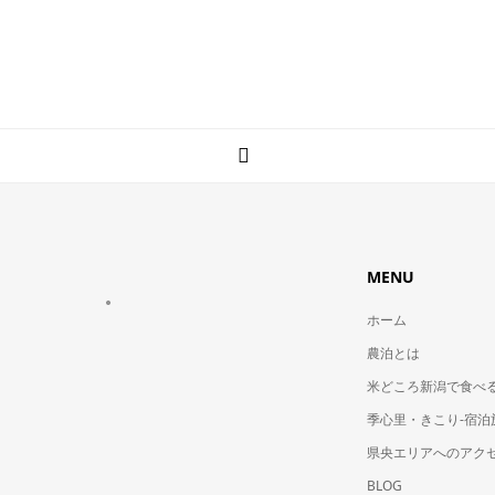
MENU
ホーム
農泊とは
米どころ新潟で食べ
季心里・きこり-宿泊
県央エリアへのアク
BLOG