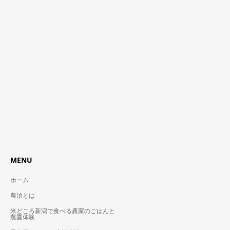
MENU
ホーム
農泊とは
米どころ新潟で食べる農家のごはんと
農園体験